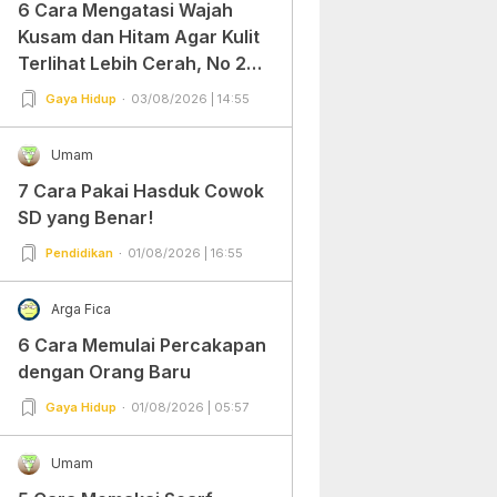
6 Cara Mengatasi Wajah
Kusam dan Hitam Agar Kulit
Terlihat Lebih Cerah, No 2
Gampang Banget dan Mudah
Gaya Hidup
03/08/2026 | 14:55
Dipraktekkan!
Umam
7 Cara Pakai Hasduk Cowok
SD yang Benar!
Pendidikan
01/08/2026 | 16:55
Arga Fica
6 Cara Memulai Percakapan
dengan Orang Baru
Gaya Hidup
01/08/2026 | 05:57
Umam