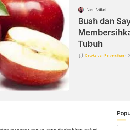
Nino Artikel
Buah dan Sayu
Membersihka
Tubuh
Detoks dan Perbersihan
0
Popu