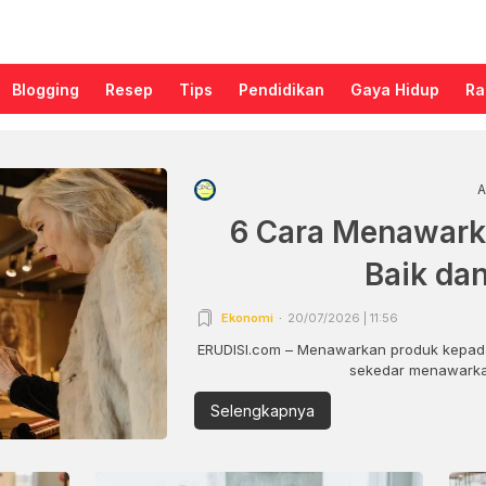
Blogging
Resep
Tips
Pendidikan
Gaya Hidup
Ra
A
6 Cara Menawark
Baik da
Ekonomi
20/07/2026 | 11:56
ERUDISI.com – Menawarkan produk kepada
sekedar menawarkan
Selengkapnya