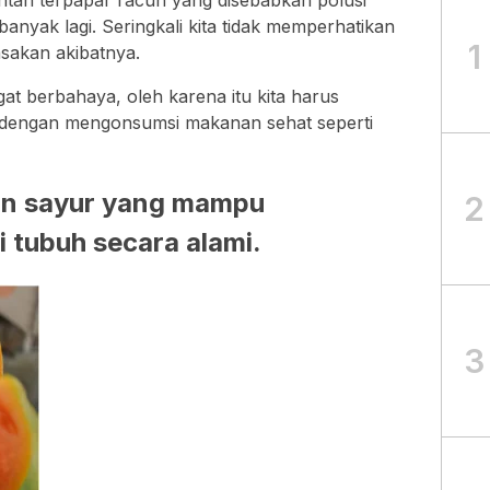
entan terpapar racun yang disebabkan polusi
anyak lagi. Seringkali kita tidak memperhatikan
1
sakan akibatnya.
at berbahaya, oleh karena itu kita harus
 dengan mengonsumsi makanan sehat seperti
dan sayur yang mampu
2
 tubuh secara alami.
3