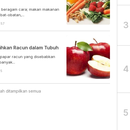
ui beragam cara; makan makanan
at-obatan,...
3
:57
sihkan Racun dalam Tubuh
erpapar racun yang disebabkan
anyak...
4
55
ah ditampilkan semua
5