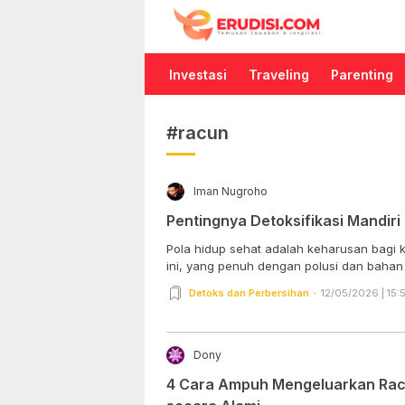
Erudisi
Temukan Jawaban dan Inspirasi
Investasi
Traveling
Parenting
#racun
Iman Nugroho
Pentingnya Detoksifikasi Mandiri
Pola hidup sehat adalah keharusan bagi 
ini, yang penuh dengan polusi dan bahan k
Detoks dan Perbersihan
12/05/2026 | 15:
Dony
4 Cara Ampuh Mengeluarkan Rac