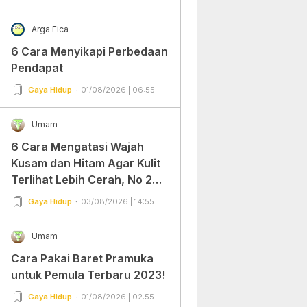
Arga Fica
6 Cara Menyikapi Perbedaan
Pendapat
Gaya Hidup
01/08/2026 | 06:55
Umam
6 Cara Mengatasi Wajah
Kusam dan Hitam Agar Kulit
Terlihat Lebih Cerah, No 2
Gampang Banget dan Mudah
Gaya Hidup
03/08/2026 | 14:55
Dipraktekkan!
Umam
Cara Pakai Baret Pramuka
untuk Pemula Terbaru 2023!
Gaya Hidup
01/08/2026 | 02:55