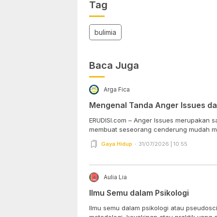
Tag
bulimia
Baca Juga
Arga Fica
Mengenal Tanda Anger Issues d
ERUDISI.com – Anger Issues merupakan sa
membuat seseorang cenderung mudah ma
Gaya Hidup
31/07/2026 | 10:55
Aulia Lia
Ilmu Semu dalam Psikologi
Ilmu semu dalam psikologi atau pseudos
metodologi, keyakinan atau praktik yang di