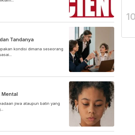
1
 dan Tandanya
rupakan kondisi dimana seseorang
sai...
 Mental
eadaan jiwa ataupun batin yang
..