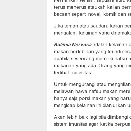
Pernahkah teman, saudara atau kal
terus menerus ataukah kalian per
bacaan seperti novel, komik dan s
Jika teman atau saudara kalian pe
mengalami kelainan yang dinama
Bulimia Nervosa
adalah kelainan c
makan berlebihan yang terjadi sec
apabila seseorang memiliki nafsu 
makanan yang ada. Orang yang mem
terlihat obsesitas.
Untuk mengurangi atau menghilang
melawan hawa nafsu makan mereka
hanya saja porsi makan yang haru
mengidap kelainan ini dianjurkan 
Akan lebih baik lagi bila diimbang
sistem imunitas agar ketika berpuas