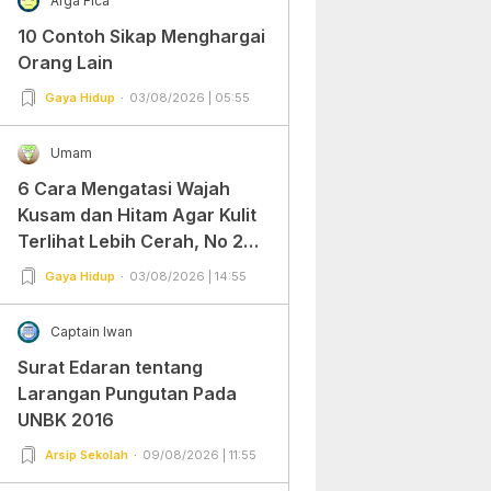
Arga Fica
10 Contoh Sikap Menghargai
Orang Lain
Gaya Hidup
03/08/2026 | 05:55
Umam
6 Cara Mengatasi Wajah
Kusam dan Hitam Agar Kulit
Terlihat Lebih Cerah, No 2
Gampang Banget dan Mudah
Gaya Hidup
03/08/2026 | 14:55
Dipraktekkan!
Captain Iwan
Surat Edaran tentang
Larangan Pungutan Pada
UNBK 2016
Arsip Sekolah
09/08/2026 | 11:55