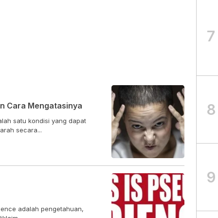
7
8
an Cara Mengatasinya
lah satu kondisi yang dapat
rah secara...
9
cience adalah pengetahuan,
klaim...