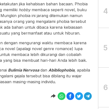
ketakutan jika kehabisan bahan bacaan. Phobia
4
g memiliki
hobby
membaca seperti novel, buku
n. Mungkin phobia ini jarang ditemukan namun
asanya orang yang mengalami phobia tersebut
idak ada bahan untuk dibaca karena kebiasaan
uatu yang bermanfaat atau untuk hiburan.
kan dengan mengurangi waktu membaca karena
5
a novel (apalagi novel genre romance) lupa
 untuk membaca lebih dikurangi dan cobalah
a yang bisa membuat hari-hari Anda lebih baik.
genai
Bulimia Nervosa
dan
Abibliophobia
, apabila
alami gejala tersebut bisa dibilang itu wajar
iasaan masing-masing individu.
6