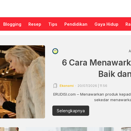
Blogging
Resep
Tips
Pendidikan
Gaya Hidup
Ra
A
6 Cara Menawark
Baik da
Ekonomi
20/07/2026 | 11:56
ERUDISI.com – Menawarkan produk kepada
sekedar menawarkan
Selengkapnya