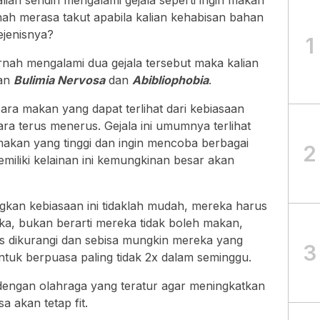
ian sendiri mengalami gejala seperti ingin makan
nah merasa takut apabila kalian kehabisan bahan
ejenisnya?
1
rnah mengalami dua gejala tersebut maka kalian
kan
Bulimia Nervosa
dan
Abibliophobia
.
ara makan yang dapat terlihat dari kebiasaan
ara terus menerus. Gejala ini umumnya terlihat
makan yang tinggi dan ingin mencoba berbagai
2
iliki kelainan ini kemungkinan besar akan
kan kebiasaan ini tidaklah mudah, mereka harus
, bukan berarti mereka tidak boleh makan,
s dikurangi dan sebisa mungkin mereka yang
3
untuk berpuasa paling tidak 2x dalam seminggu.
i dengan olahraga yang teratur agar meningkatkan
a akan tetap fit.