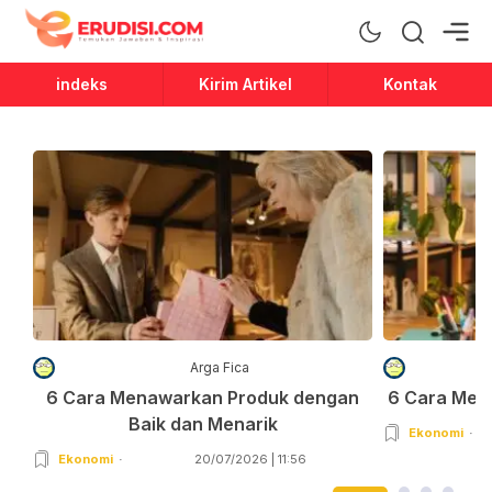
Erudisi
Temukan Jawaban dan Inspirasi
indeks
Kirim Artikel
Kontak
Arga Fica
6 Cara Menawarkan Produk dengan
6 Cara Men
Baik dan Menarik
Ekonomi
Ekonomi
20/07/2026 | 11:56