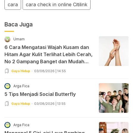
cara
cara check in online Citilink
Baca Juga
Umam
6 Cara Mengatasi Wajah Kusam dan
Hitam Agar Kulit Terlihat Lebih Cerah,
No 2 Gampang Banget dan Mudah
Dipraktekkan!
Gaya Hidup
03/08/2026 | 14:55
Arga Fica
5 Tips Menjadi Social Butterfly
Gaya Hidup
03/08/2026 | 13:55
Arga Fica
Mengenal 5 Ciri-ciri Love Bombing