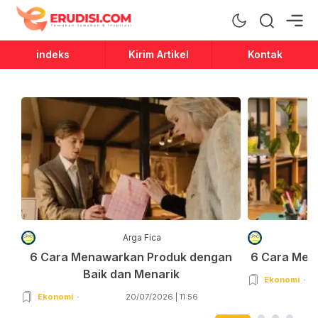
Erudisi
Temukan Jawaban dan Inspirasi
indeks
Kirim Artikel
Kontak
Arga Fica
6 Cara Menawarkan Produk dengan
6 Cara Men
Baik dan Menarik
Ekonomi
Ekonomi
20/07/2026 | 11:56