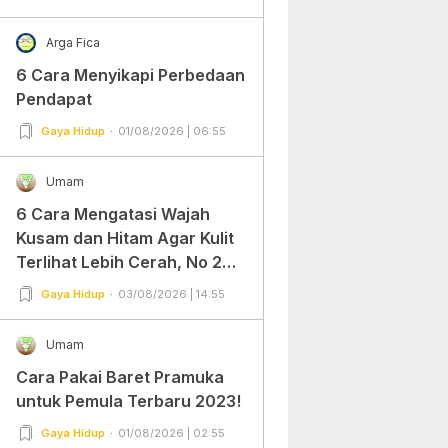
Arga Fica
6 Cara Menyikapi Perbedaan
Pendapat
Gaya Hidup
01/08/2026 | 06:55
Umam
6 Cara Mengatasi Wajah
Kusam dan Hitam Agar Kulit
Terlihat Lebih Cerah, No 2
Gampang Banget dan Mudah
Gaya Hidup
03/08/2026 | 14:55
Dipraktekkan!
Umam
Cara Pakai Baret Pramuka
untuk Pemula Terbaru 2023!
Gaya Hidup
01/08/2026 | 02:55