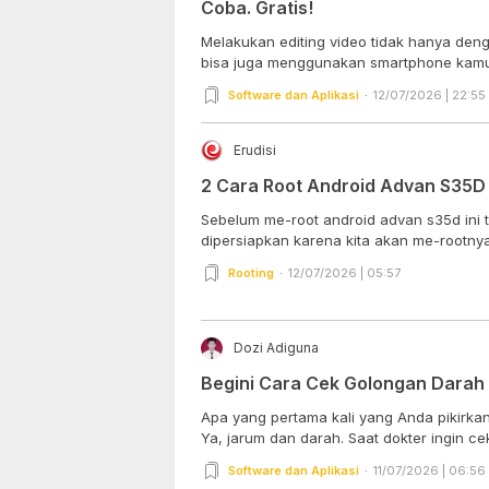
Coba. Gratis!
Melakukan editing video tidak hanya den
bisa juga menggunakan smartphone kamu. S
Software dan Aplikasi
12/07/2026 | 22:55
Erudisi
2 Cara Root Android Advan S35D
Sebelum me-root android advan s35d ini 
dipersiapkan karena kita akan me-rootnya 
Rooting
12/07/2026 | 05:57
Dozi Adiguna
Begini Cara Cek Golongan Darah
Apa yang pertama kali yang Anda pikirka
Ya, jarum dan darah. Saat dokter ingin c
Software dan Aplikasi
11/07/2026 | 06:56