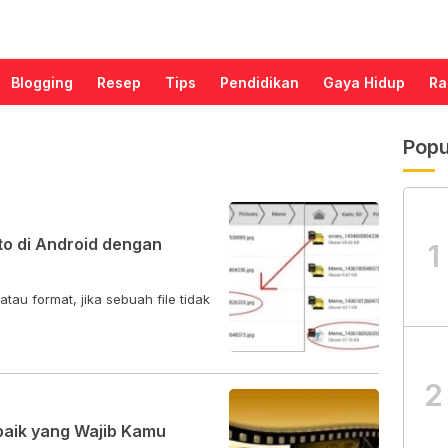
Blogging
Resep
Tips
Pendidikan
Gaya Hidup
Ra
Popu
to di Android dengan
1
tau format, jika sebuah file tidak
2
rbaik yang Wajib Kamu