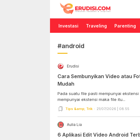
Erudisi
Temukan Jawaban dan Inspirasi
Investasi
Traveling
Parenting
#android
Erudisi
Cara Sembunyikan Video atau Fo
Mudah
Pada suatu file pasti mempunyai ekstensi a
mempunyai ekstensi maka file itu...
Tips &amp; Trik
21/07/2026 | 08:55
Aulia Lia
6 Aplikasi Edit Video Android Te