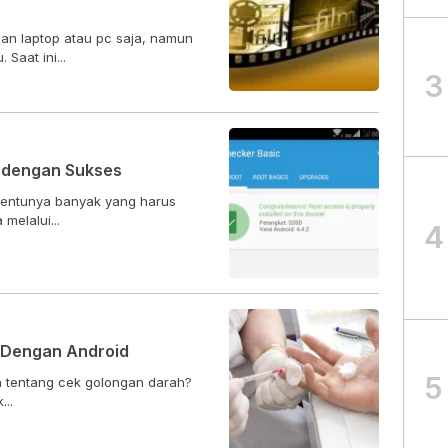
gan laptop atau pc saja, namun
aat ini...
3
 dengan Sukses
tentunya banyak yang harus
melalui...
4
 Dengan Android
5
n tentang cek golongan darah?
ek...