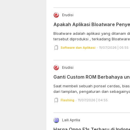
Erudisi
Apakah Aplikasi Bloatware Peny
Bloatware adalah aplikasi yang ditanam d
tersebut diproduksi , terkadang Bloatware 
Software dan Aplikasi
11/07/2026 | 05:55
Erudisi
Ganti Custom ROM Berbahaya unt
Saat membeli sebuah ponsel cerdas, bia
dari tampilan, pengaturan dan sebagainya 
Flashing
11/07/2026 | 04:55
Laili Aprilia
Harga Oppo F1s Terbaru di Indon