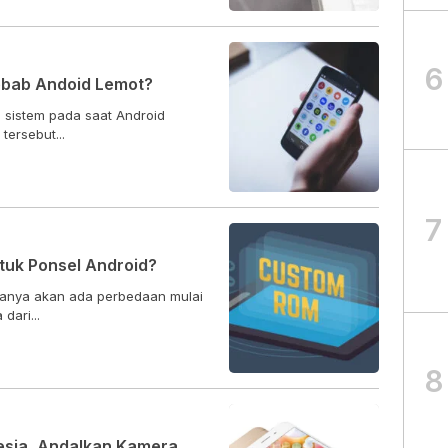
6
ebab Andoid Lemot?
i sistem pada saat Android
tersebut...
7
uk Ponsel Android?
sanya akan ada perbedaan mulai
dari...
8
esia, Andalkan Kamera