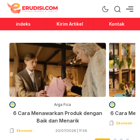
Erudisi
Temukan Jawaban dan Inspirasi
indeks
Kirim Artikel
Kontak
Arga Fica
6 Cara Menawarkan Produk dengan
6 Cara Men
Baik dan Menarik
Ekonomi
Ekonomi
20/07/2026 | 11:56