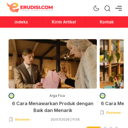
Erudisi
Temukan Jawaban dan Inspirasi
indeks
Kirim Artikel
Kontak
Arga Fica
6 Cara Menawarkan Produk dengan
6 Cara Men
Baik dan Menarik
Ekonomi
Ekonomi
20/07/2026 | 11:56