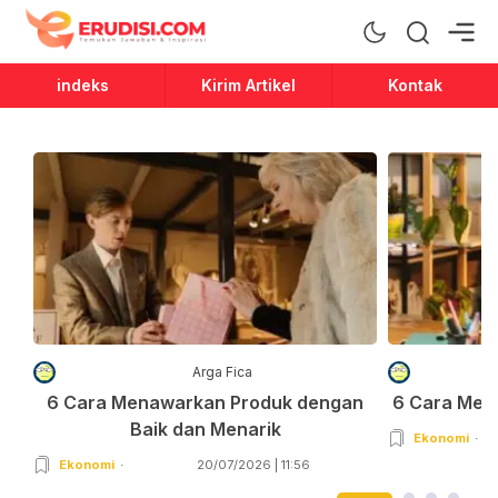
Erudisi
Temukan Jawaban dan Inspirasi
indeks
Kirim Artikel
Kontak
Arga Fica
6 Cara Menawarkan Produk dengan
6 Cara Men
Baik dan Menarik
Ekonomi
Ekonomi
20/07/2026 | 11:56