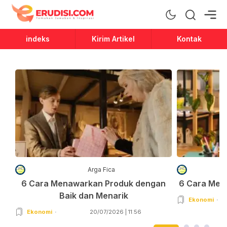
Erudisi
Temukan Jawaban dan Inspirasi
indeks
Kirim Artikel
Kontak
Arga Fica
6 Cara Menawarkan Produk dengan
6 Cara Men
Baik dan Menarik
Ekonomi
Ekonomi
20/07/2026 | 11:56