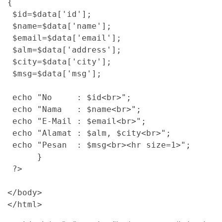
{

 $id=$data['id'];

 $name=$data['name'];

 $email=$data['email'];

 $alm=$data['address'];

 $city=$data['city'];

 $msg=$data['msg'];

 echo "No     : $id<br>";

 echo "Nama   : $name<br>";

 echo "E-Mail : $email<br>";

 echo "Alamat : $alm, $city<br>";

 echo "Pesan  : $msg<br><hr size=1>";

      }

 ?>

</body>
