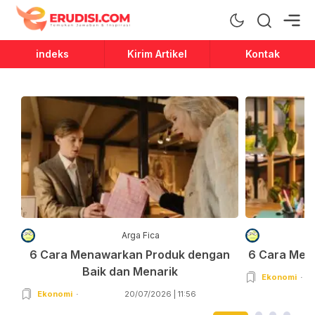
Erudisi
Temukan Jawaban dan Inspirasi
indeks
Kirim Artikel
Kontak
Arga Fica
6 Cara Menawarkan Produk dengan
6 Cara Men
Baik dan Menarik
Ekonomi
Ekonomi
20/07/2026 | 11:56