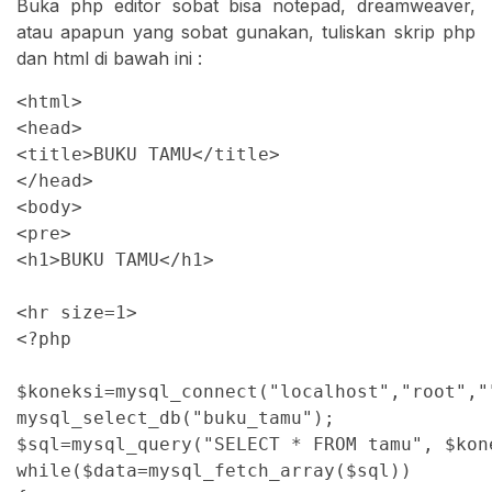
Buka php editor sobat bisa notepad, dreamweaver,
atau apapun yang sobat gunakan, tuliskan skrip php
dan html di bawah ini :
<html>

<head>

<title>BUKU TAMU</title>

</head>

<body>

<pre>

<h1>BUKU TAMU</h1>

<hr size=1>

<?php

$koneksi=mysql_connect("localhost","root",""
mysql_select_db("buku_tamu");

$sql=mysql_query("SELECT * FROM tamu", $kone
while($data=mysql_fetch_array($sql))
