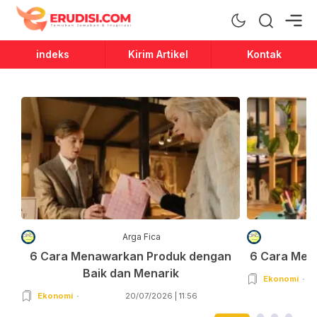
Erudisi
Temukan Jawaban dan Inspirasi
indeks
Kirim Artikel
Kontak
Arga Fica
6 Cara Menawarkan Produk dengan
6 Cara Men
Baik dan Menarik
Ekonomi
Ekonomi
20/07/2026 | 11:56