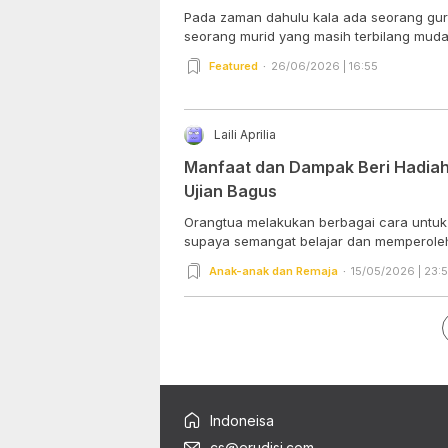
Pada zaman dahulu kala ada seorang gur
seorang murid yang masih terbilang muda
Featured
26/06/2026 | 16:55
Laili Aprilia
Manfaat dan Dampak Beri Hadiah
Ujian Bagus
Orangtua melakukan berbagai cara untu
supaya semangat belajar dan memperoleh n
Anak-anak dan Remaja
15/05/2026 | 23:
Indoneisa
cs@erudisi.com