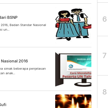
6
 dari BSNP
r 2016, Badan Standar Nasional
i un...
7
 Nasional 2016
ama simak beberapa penjelasan
an anak...
8
Sufi