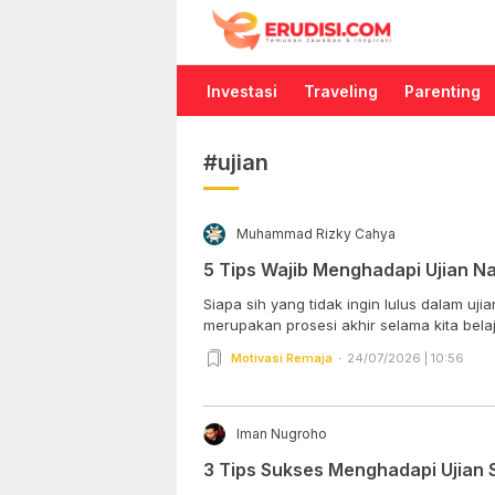
Erudisi
Temukan Jawaban dan Inspirasi
Investasi
Traveling
Parenting
#ujian
Muhammad Rizky Cahya
5 Tips Wajib Menghadapi Ujian Na
Siapa sih yang tidak ingin lulus dalam uji
merupakan prosesi akhir selama kita belaja
Motivasi Remaja
24/07/2026 | 10:56
Iman Nugroho
3 Tips Sukses Menghadapi Ujian S