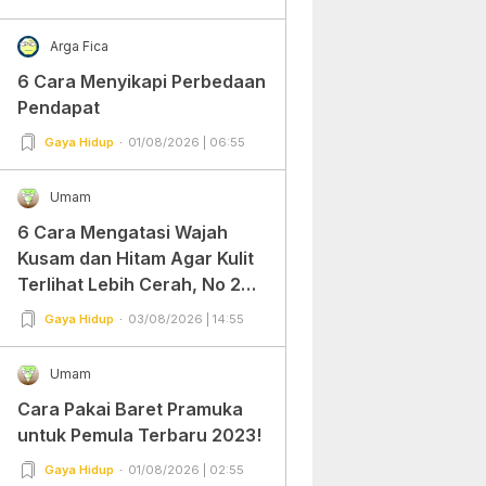
Arga Fica
6 Cara Menyikapi Perbedaan
Pendapat
Gaya Hidup
01/08/2026 | 06:55
Umam
6 Cara Mengatasi Wajah
Kusam dan Hitam Agar Kulit
Terlihat Lebih Cerah, No 2
Gampang Banget dan Mudah
Gaya Hidup
03/08/2026 | 14:55
Dipraktekkan!
Umam
Cara Pakai Baret Pramuka
untuk Pemula Terbaru 2023!
Gaya Hidup
01/08/2026 | 02:55