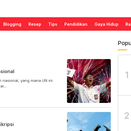
Blogging
Resep
Tips
Pendidikan
Gaya Hidup
Ra
Popu
sional
1
an nasional, yang mana UN ini
r...
2
kripsi