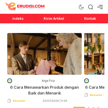
Erudisi
Temukan Jawaban dan Inspirasi
indeks
Kirim Artikel
Kontak
Arga Fica
6 Cara Menawarkan Produk dengan
6 Cara Men
Baik dan Menarik
Ekonomi
Ekonomi
20/07/2026 | 11:56