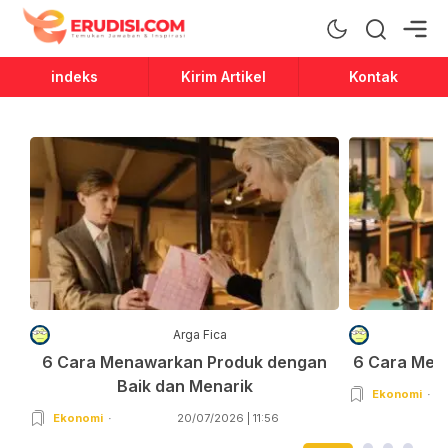
Erudisi
Temukan Jawaban dan Inspirasi
indeks
Kirim Artikel
Kontak
Arga Fica
6 Cara Menawarkan Produk dengan
6 Cara Men
Baik dan Menarik
Ekonomi
Ekonomi
20/07/2026 | 11:56