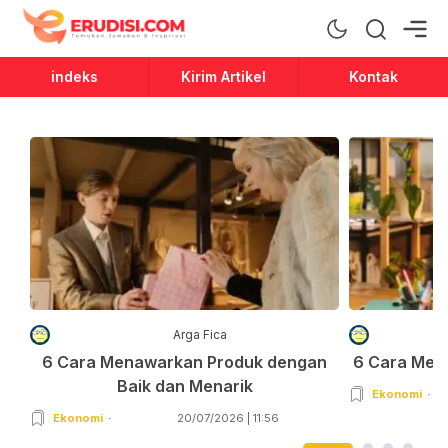
Erudisi
Temukan Jawaban dan Inspirasi
indeks
Kirim Artikel
Kontak
Arga Fica
6 Cara Menawarkan Produk dengan
6 Cara Men
Baik dan Menarik
Ekonomi
Ekonomi
20/07/2026 | 11:56