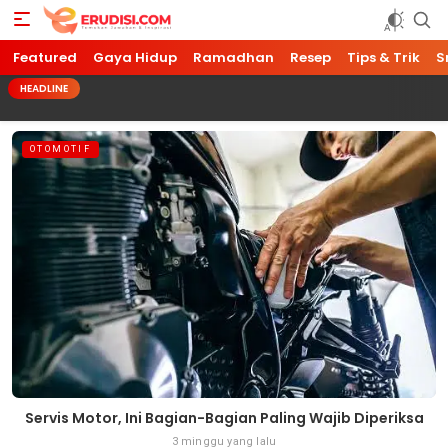
Featured
Gaya Hidup
Ramadhan
Resep
Tips & Trik
S
HEADLINE
OTOMOTIF
Servis Motor, Ini Bagian-Bagian Paling Wajib Diperiksa
3 minggu yang lalu