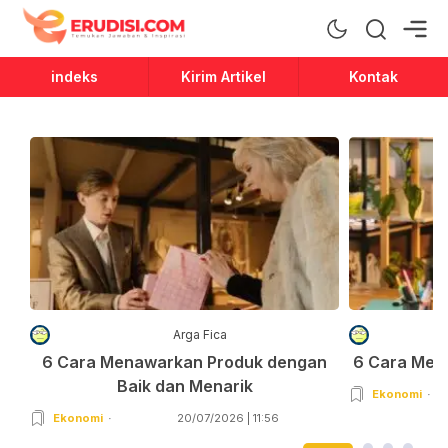
Erudisi
Temukan Jawaban dan Inspirasi
indeks
Kirim Artikel
Kontak
Arga Fica
6 Cara Menawarkan Produk dengan
6 Cara Men
Baik dan Menarik
Ekonomi
Ekonomi
20/07/2026 | 11:56