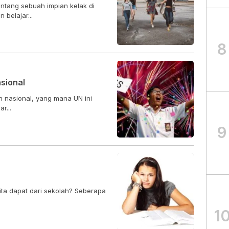
ntang sebuah impian kelak di
belajar...
8
sional
an nasional, yang mana UN ini
r...
9
ita dapat dari sekolah? Seberapa
1