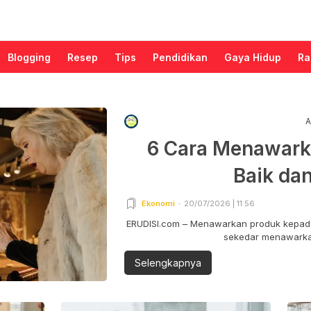
Blogging
Resep
Tips
Pendidikan
Gaya Hidup
Ra
A
6 Cara Menawark
Baik da
Ekonomi
20/07/2026 | 11:56
ERUDISI.com – Menawarkan produk kepada
sekedar menawarkan
Selengkapnya