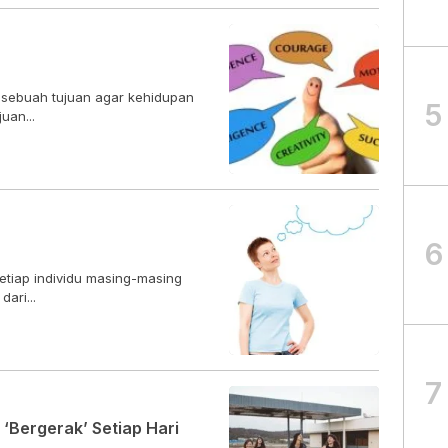
 sebuah tujuan agar kehidupan
5
juan...
6
setiap individu masing-masing
ari...
7
 ‘Bergerak’ Setiap Hari