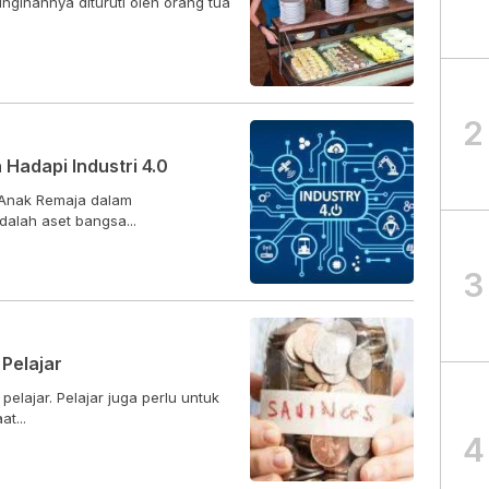
nginannya dituruti oleh orang tua
2
a Hadapi Industri 4.0
k Anak Remaja dalam
dalah aset bangsa...
3
Pelajar
elajar. Pelajar juga perlu untuk
t...
4