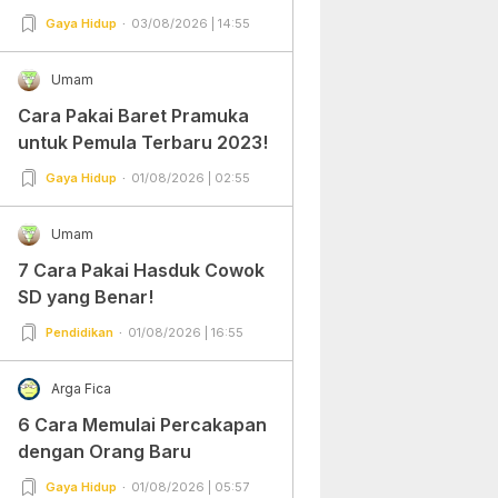
Gampang Banget dan Mudah
Gaya Hidup
03/08/2026 | 14:55
Dipraktekkan!
Umam
Cara Pakai Baret Pramuka
untuk Pemula Terbaru 2023!
Gaya Hidup
01/08/2026 | 02:55
Umam
7 Cara Pakai Hasduk Cowok
SD yang Benar!
Pendidikan
01/08/2026 | 16:55
Arga Fica
6 Cara Memulai Percakapan
dengan Orang Baru
Gaya Hidup
01/08/2026 | 05:57