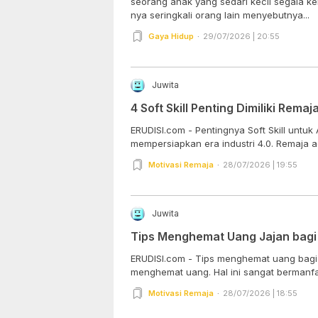
seorang anak yang sedari kecil segala kei
nya seringkali orang lain menyebutnya...
Gaya Hidup
29/07/2026 | 20:55
Juwita
4 Soft Skill Penting Dimiliki Remaj
ERUDISI.com - Pentingnya Soft Skill untu
mempersiapkan era industri 4.0. Remaja a
Motivasi Remaja
28/07/2026 | 19:55
Juwita
Tips Menghemat Uang Jajan bagi 
ERUDISI.com - Tips menghemat uang bagi p
menghemat uang. Hal ini sangat bermanfaa
Motivasi Remaja
28/07/2026 | 18:55