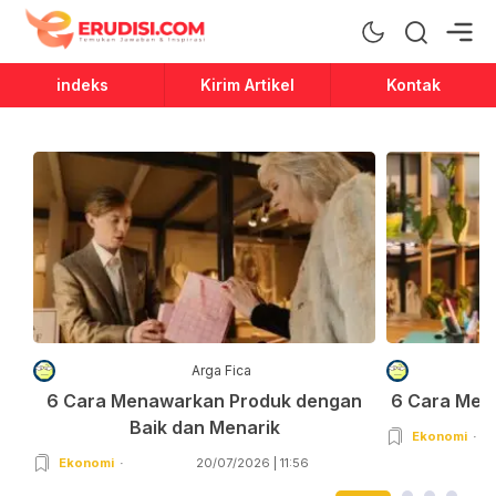
Erudisi
Temukan Jawaban dan Inspirasi
indeks
Kirim Artikel
Kontak
Arga Fica
6 Cara Menawarkan Produk dengan
6 Cara Men
Baik dan Menarik
Ekonomi
Ekonomi
20/07/2026 | 11:56