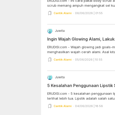
ERUDISI.com - Ini cara pakai body scrub a
scrub memang ampuh mengangkat sel kulit
Cantik Alami
06/06/2026 | 01:55
Juwita
Ingin Wajah Glowing Alami, Lakuk
ERUDISI.com - Wajah glowing jadi goals-
menghasilkan wajah cerah alami. Asal kita 
Cantik Alami
05/06/2026 | 10:55
Juwita
5 Kesalahan Penggunaan Lipstik 
ERUDISI.com - 5 kesalahan penggunaan lip
terlihat lebih tua. Lipstik adalah salah satu.
Cantik Alami
04/06/2026 | 18:56