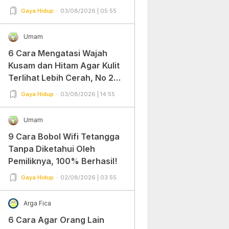
Gaya Hidup
03/08/2026 | 05:55
Umam
6 Cara Mengatasi Wajah
Kusam dan Hitam Agar Kulit
Terlihat Lebih Cerah, No 2
Gampang Banget dan Mudah
Gaya Hidup
03/08/2026 | 14:55
Dipraktekkan!
Umam
9 Cara Bobol Wifi Tetangga
Tanpa Diketahui Oleh
Pemiliknya, 100% Berhasil!
Gaya Hidup
02/08/2026 | 03:55
Arga Fica
6 Cara Agar Orang Lain