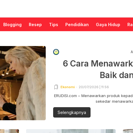
Blogging
Resep
Tips
Pendidikan
Gaya Hidup
Ra
A
6 Cara Menawark
Baik da
Ekonomi
20/07/2026 | 11:56
ERUDISI.com – Menawarkan produk kepada
sekedar menawarkan
Selengkapnya