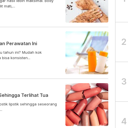
gar hasil lebih maksimal. Body
 mati,...
2
an Perawatan Ini
mu tahun ini? Mudah kok
bisa konsisten...
3
Sehingga Terlihat Tua
stik lipstik sehingga seseorang
..
4