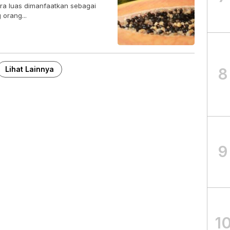
ra luas dimanfaatkan sebagai
 orang...
Lihat Lainnya
8
9
1