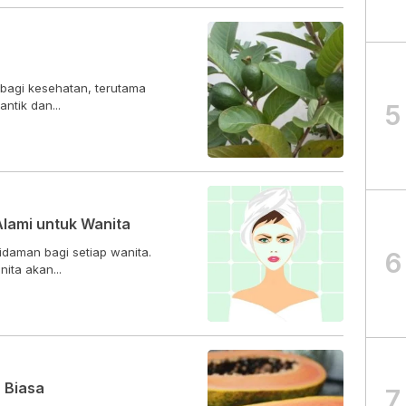
bagi kesehatan, terutama
antik dan...
5
Alami untuk Wanita
 idaman bagi setiap wanita.
6
ita akan...
 Biasa
7