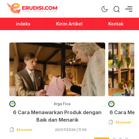
Erudisi
Temukan Jawaban dan Inspirasi
indeks
Kirim Artikel
Kontak
Arga Fica
6 Cara Menawarkan Produk dengan
6 Cara Men
Baik dan Menarik
Ekonomi
Ekonomi
20/07/2026 | 11:56