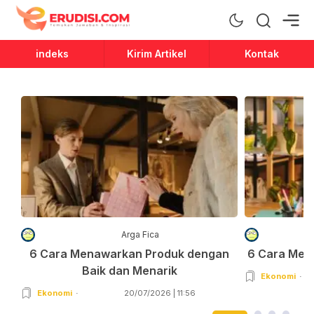
Erudisi
Temukan Jawaban dan Inspirasi
indeks
Kirim Artikel
Kontak
Arga Fica
6 Cara Menawarkan Produk dengan
6 Cara Men
Baik dan Menarik
Ekonomi
Ekonomi
20/07/2026 | 11:56