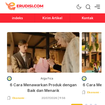
Erudisi
Temukan Jawaban dan Inspirasi
indeks
Kirim Artikel
Kontak
Arga Fica
6 Cara Menawarkan Produk dengan
6 Cara Men
Baik dan Menarik
Ekonomi
Ekonomi
20/07/2026 | 11:56