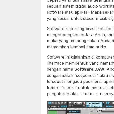
Seperti yang telah saya terangkan
sebuah sistem digital audio works
software atau aplikasi. Maka sek
yang sesuai untuk studio musik dig
Software recording bisa dikatakan 
menghubungkan antara Anda, musik
muka yang memungkinkan Anda me
memainkan kembali data audio.
Software ini dijalankan di kompu
interface membentuk yang namanya
dengan nama
Software DAW
. An
dengan istilah “sequencer” atau
tersebut mengacu pada jenis apli
tombol ‘record’ untuk memulai se
pengaturan akhir dan merendernya