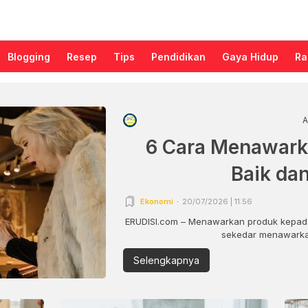
Blogging
Resep
Tips
Pendidikan
Gaya Hidup
Ra
A
6 Cara Menawark
Baik da
Ekonomi
20/07/2026 | 11:56
ERUDISI.com – Menawarkan produk kepada
sekedar menawarkan
Selengkapnya