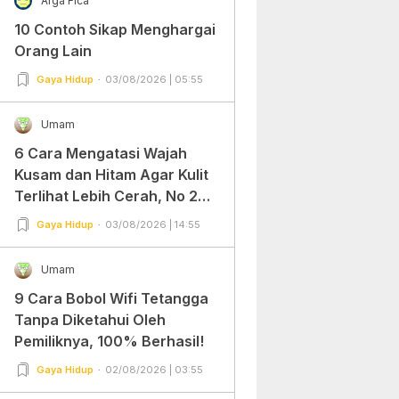
Arga Fica
10 Contoh Sikap Menghargai
Orang Lain
Gaya Hidup
03/08/2026 | 05:55
Umam
6 Cara Mengatasi Wajah
Kusam dan Hitam Agar Kulit
Terlihat Lebih Cerah, No 2
Gampang Banget dan Mudah
Gaya Hidup
03/08/2026 | 14:55
Dipraktekkan!
Umam
9 Cara Bobol Wifi Tetangga
Tanpa Diketahui Oleh
Pemiliknya, 100% Berhasil!
Gaya Hidup
02/08/2026 | 03:55