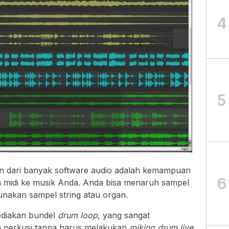
4
5
n dari banyak software audio adalah kemampuan
6
midi ke musik Anda. Anda bisa menaruh sampel
akan sampel string atau organ.
ediakan bundel
drum loop
, yang sangat
erkusi tanpa harus melakukan
miking drum live