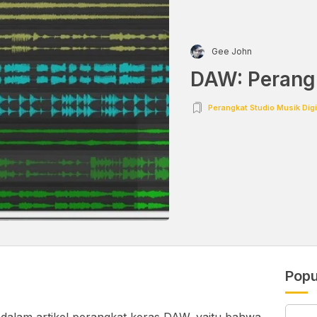
Gee John
DAW: Perang
Perangkat Studio Musik Digi
Popu