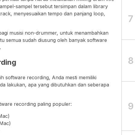
Sampel-sampel tersebut tersimpan dalam library
track, menyesuaikan tempo dan panjang loop,
7
 bagi musisi non-drummer, untuk menambahkan
itu semua sudah diusung oleh banyak software
.
8
rding
software recording, Anda mesti memiliki
da lakukan, apa yang dibutuhkan dan seberapa
9
tware recording paling populer:
Mac)
 Mac)
)