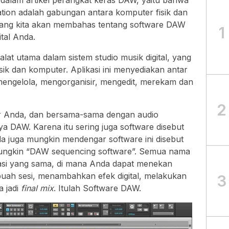
 dalam artikel perangkat keras DAW, yaitu bahwa
tation adalah gabungan antara komputer fisik dan
arang kita akan membahas tentang software DAW
1
ital Anda.
alat utama dalam sistem studio musik digital, yang
 dan komputer. Aplikasi ini menyediakan antar
ngelola, mengorganisir, mengedit, merekam dan
2
ter Anda, dan bersama-sama dengan audio
 DAW. Karena itu sering juga software disebut
da juga mungkin mendengar software ini disebut
 mungkin “DAW sequencing software”. Semua nama
kasi yang sama, di mana Anda dapat menekan
buah sesi, menambahkan efek digital, melakukan
3
 jadi
final mix
. Itulah Software DAW.