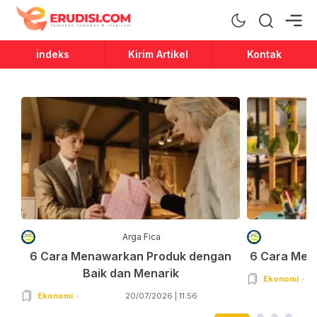
Erudisi
Temukan Jawaban dan Inspirasi
indeks
Kirim Artikel
Kontak
Arga Fica
6 Cara Menawarkan Produk dengan
6 Cara Men
Baik dan Menarik
Ekonomi
Ekonomi
20/07/2026 | 11:56