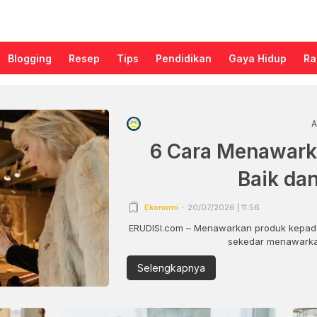
Blogging
Resep
Tips
Pendidikan
Gaya Hidup
Ra
A
6 Cara Menawark
Baik da
Ekonomi
20/07/2026 | 11:56
ERUDISI.com – Menawarkan produk kepada
sekedar menawarkan
Selengkapnya