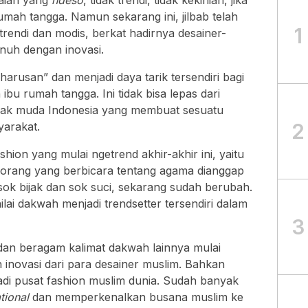
kaian yang
ndeso
, tidak trendi, tidak kekinian, jika
umah tangga. Namun sekarang ini, jilbab telah
1
rendi dan modis, berkat hadirnya desainer-
nuh dengan inovasi.
arusan” dan menjadi daya tarik tersendiri bagi
bu rumah tangga. Ini tidak bisa lepas dari
anak muda Indonesia yang membuat sesuatu
2
yarakat.
shion yang mulai ngetrend akhir-akhir ini, yaitu
eorang yang berbicara tentang agama dianggap
sok bijak dan sok suci, sekarang sudah berubah.
ilai dakwah menjadi trendsetter tersendiri dalam
3
an beragam kalimat dakwah lainnya mulai
n inovasi dari para desainer muslim. Bahkan
adi pusat fashion muslim dunia. Sudah banyak
tional
dan memperkenalkan busana muslim ke