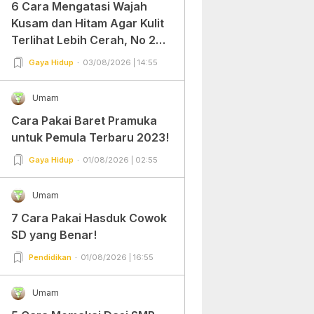
6 Cara Mengatasi Wajah
Kusam dan Hitam Agar Kulit
Terlihat Lebih Cerah, No 2
Gampang Banget dan Mudah
Gaya Hidup
03/08/2026 | 14:55
Dipraktekkan!
Umam
Cara Pakai Baret Pramuka
untuk Pemula Terbaru 2023!
Gaya Hidup
01/08/2026 | 02:55
Umam
7 Cara Pakai Hasduk Cowok
SD yang Benar!
Pendidikan
01/08/2026 | 16:55
Umam