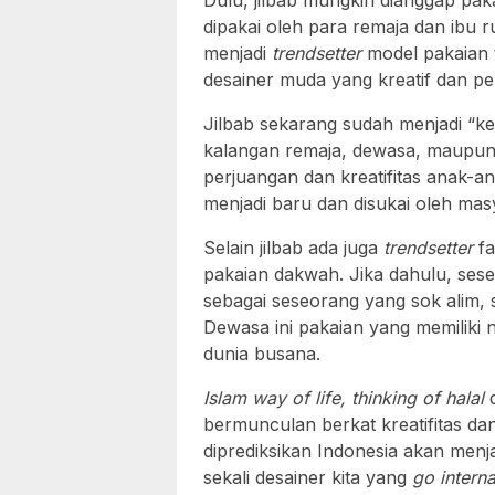
Dulu, jilbab mungkin dianggap pa
dipakai oleh para remaja dan ibu r
menjadi
trendsetter
model pakaian t
desainer muda yang kreatif dan pe
Jilbab sekarang sudah menjadi “keh
kalangan remaja, dewasa, maupun i
perjuangan dan kreatifitas anak-
menjadi baru dan disukai oleh mas
Selain jilbab ada juga
trendsetter
fa
pakaian dakwah. Jika dahulu, ses
sebagai seseorang yang sok alim, 
Dewasa ini pakaian yang memiliki n
dunia busana.
Islam way of life, thinking of halal
d
bermunculan berkat kreatifitas da
diprediksikan Indonesia akan menj
sekali desainer kita yang
go interna