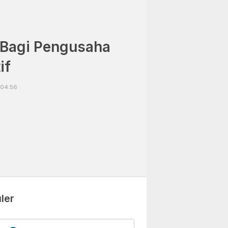
 Bagi Pengusaha
if
 04:56
ler