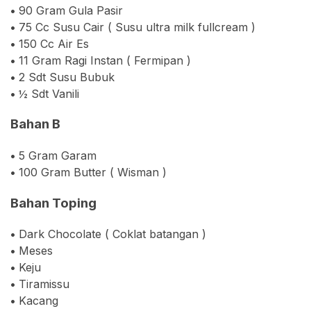
•
90 Gram Gula Pasir
•
75 Cc Susu Cair ( Susu ultra milk fullcream )
•
150 Cc Air Es
•
11 Gram Ragi Instan ( Fermipan )
•
2 Sdt Susu Bubuk
•
½ Sdt Vanili
Bahan B
•
5 Gram Garam
•
100 Gram Butter ( Wisman )
Bahan Toping
•
Dark Chocolate ( Coklat batangan )
•
Meses
•
Keju
•
Tiramissu
•
Kacang