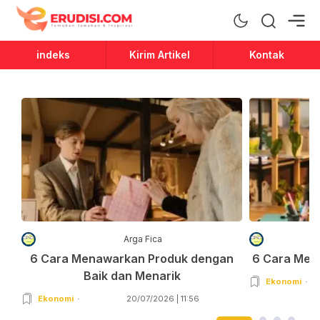
Erudisi
Temukan Jawaban dan Inspirasi
indeks
Kirim Artikel
Kontak
Arga Fica
6 Cara Menawarkan Produk dengan
6 Cara Men
Baik dan Menarik
Ekonomi
Ekonomi
20/07/2026 | 11:56