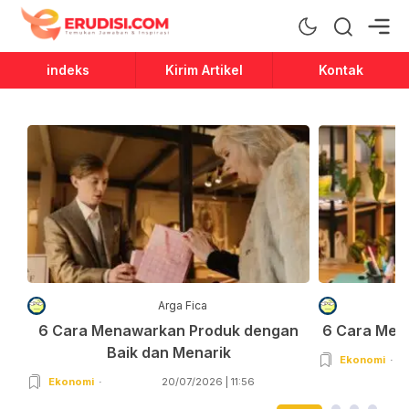
Erudisi
Temukan Jawaban dan Inspirasi
indeks
Kirim Artikel
Kontak
Arga Fica
6 Cara Menawarkan Produk dengan
6 Cara Men
Baik dan Menarik
Ekonomi
Ekonomi
20/07/2026 | 11:56