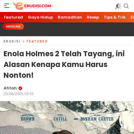
Featured
Gaya Hidup
Ramadhan
Resep
Tips & Trik
S
HEADLINE
ERUDISI
FEATURED
Enola Holmes 2 Telah Tayang, ini
Alasan Kenapa Kamu Harus
Nonton!
Afifah
23/06/2026 05:55