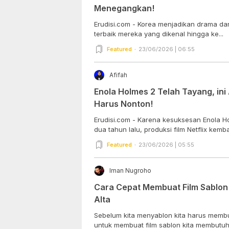
Menegangkan!
Erudisi.com - Korea menjadikan drama dan
terbaik mereka yang dikenal hingga ke...
Featured
23/06/2026 | 06:55
Afifah
Enola Holmes 2 Telah Tayang, in
Harus Nonton!
Erudisi.com - Karena kesuksesan Enola H
dua tahun lalu, produksi film Netflix kembal
Featured
23/06/2026 | 05:55
Iman Nugroho
Cara Cepat Membuat Film Sablo
Alta
Sebelum kita menyablon kita harus membua
untuk membuat film sablon kita membutuhk