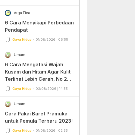
Arga Fica
6 Cara Menyikapi Perbedaan
Pendapat
Gaya Hidup
01/08/2026 | 06:55
Umam
6 Cara Mengatasi Wajah
Kusam dan Hitam Agar Kulit
Terlihat Lebih Cerah, No 2
Gampang Banget dan Mudah
Gaya Hidup
03/08/2026 | 14:55
Dipraktekkan!
Umam
Cara Pakai Baret Pramuka
untuk Pemula Terbaru 2023!
Gaya Hidup
01/08/2026 | 02:55