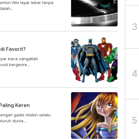
nton film layar lebar tanpa
alah...
3
i Favorit?
ayar kaca sangatlah
ood bergenre...
4
Paling Keren
engan gadis miskin selalu
5
luruh dunia....