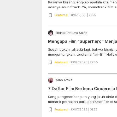
Rasanya kurang lengkap apabila kita meno
adanya soundtrack. Ya, soundtrack film ad
Featured
11/07/2026 | 21:55
Ridho Pratama Satria
Mengapa Film “Superhero” Menjad
Sudah bukan rahasia lagi, bahwa bisnis l
menguntungkan, terutama film-film Hollyw
Featured
10/07/2026 | 22:55
Nino Artikel
7 Daftar Film Bertema Cinderella 
Sang pangeran tampan yang jatuh cinta d
menarik perhatian para penikmat film di se
Featured
10/07/2026 | 01:55