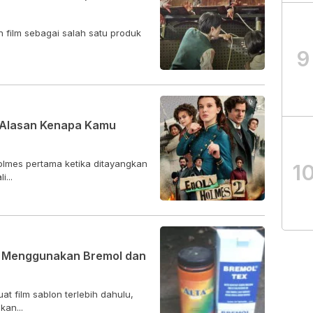
 film sebagai salah satu produk
9
i Alasan Kenapa Kamu
olmes pertama ketika ditayangkan
1
i...
n Menggunakan Bremol dan
t film sablon terlebih dahulu,
an...