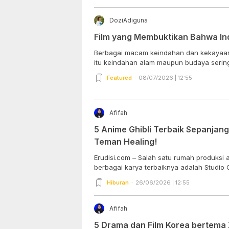
DoziAdiguna
Film yang Membuktikan Bahwa Ind
Berbagai macam keindahan dan kekayaan y
itu keindahan alam maupun budaya seringk
Featured
08/07/2026 | 12:55
Afifah
5 Anime Ghibli Terbaik Sepanjan
Teman Healing!
Erudisi.com – Salah satu rumah produksi 
berbagai karya terbaiknya adalah Studio Ghi
Hiburan
26/06/2026 | 12:55
Afifah
5 Drama dan Film Korea bertema 