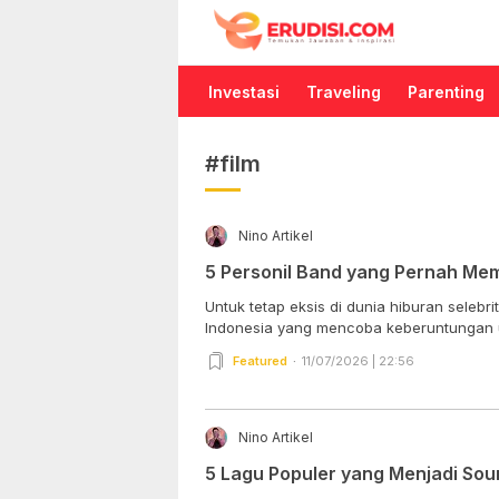
Erudisi
Temukan Jawaban dan Inspirasi
Investasi
Traveling
Parenting
#film
Nino Artikel
5 Personil Band yang Pernah Mem
Untuk tetap eksis di dunia hiburan selebri
Indonesia yang mencoba keberuntungan u
Featured
11/07/2026 | 22:56
Nino Artikel
5 Lagu Populer yang Menjadi Sou