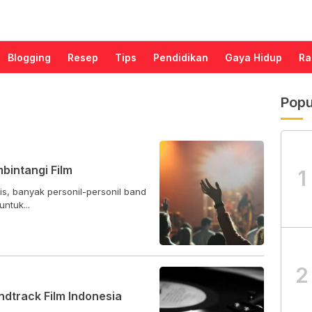
Blogging
Resep
Tips
Pendidikan
Gaya Hidup
Ra
Popu
bintangi Film
1
tis, banyak personil-personil band
ntuk...
2
ndtrack Film Indonesia