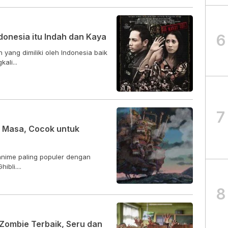
6
onesia itu Indah dan Kaya
ang dimiliki oleh Indonesia baik
ali...
7
g Masa, Cocok untuk
anime paling populer dengan
bli....
8
Zombie Terbaik, Seru dan