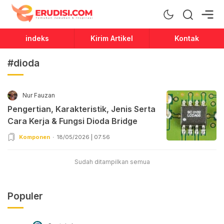
Erudisi
Temukan Jawaban dan Inspirasi
indeks
Kirim Artikel
Kontak
#dioda
Nur Fauzan
Pengertian, Karakteristik, Jenis Serta
Cara Kerja & Fungsi Dioda Bridge
Komponen
18/05/2026 | 07:56
Sudah ditampilkan semua
Populer