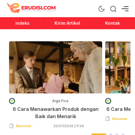
Erudisi
Temukan Jawaban dan Inspirasi
indeks
Kirim Artikel
Kontak
Arga Fica
6 Cara Menawarkan Produk dengan
6 Cara Men
Baik dan Menarik
Ekonomi
Ekonomi
20/07/2026 | 11:56