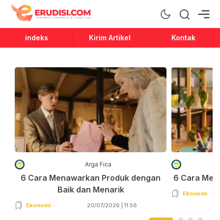
Erudisi
Temukan Jawaban dan Inspirasi
indeks
Kirim Artikel
Kontak
Arga Fica
6 Cara Menawarkan Produk dengan
6 Cara Men
Baik dan Menarik
Ekonomi
Ekonomi
20/07/2026 | 11:56