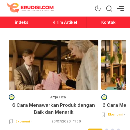
Erudisi
Temukan Jawaban dan Inspirasi
indeks
Kirim Artikel
Kontak
Arga Fica
6 Cara Menawarkan Produk dengan
6 Cara Men
Baik dan Menarik
Ekonomi
Ekonomi
20/07/2026 | 11:56