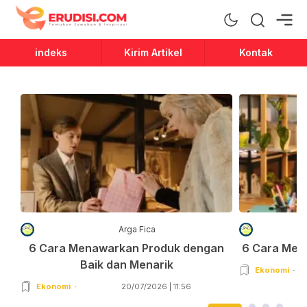
Erudisi
Temukan Jawaban dan Inspirasi
indeks
Kirim Artikel
Kontak
Arga Fica
6 Cara Menawarkan Produk dengan
6 Cara Men
Baik dan Menarik
Ekonomi
Ekonomi
20/07/2026 | 11:56