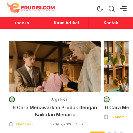
Erudisi
Temukan Jawaban dan Inspirasi
indeks
Kirim Artikel
Kontak
Arga Fica
6 Cara Menawarkan Produk dengan
6 Cara Men
Baik dan Menarik
Ekonomi
Ekonomi
20/07/2026 | 11:56