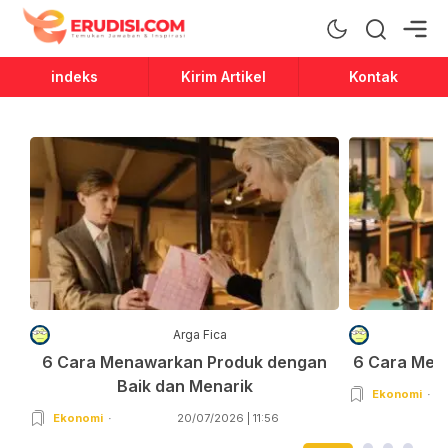
Erudisi
Temukan Jawaban dan Inspirasi
indeks
Kirim Artikel
Kontak
Arga Fica
6 Cara Menawarkan Produk dengan
6 Cara Men
Baik dan Menarik
Ekonomi
Ekonomi
20/07/2026 | 11:56