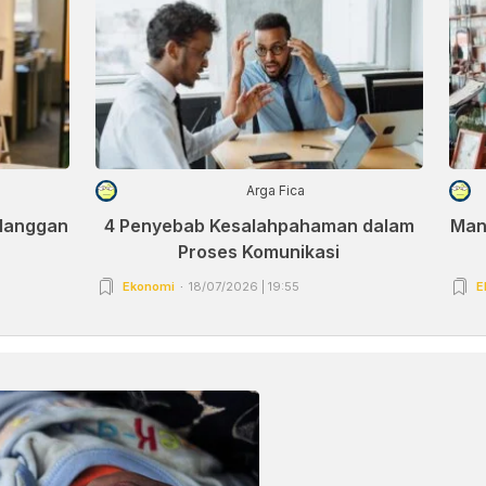
Arga Fica
elanggan
4 Penyebab Kesalahpahaman dalam
Man
Proses Komunikasi
Ekonomi
18/07/2026 | 19:55
E