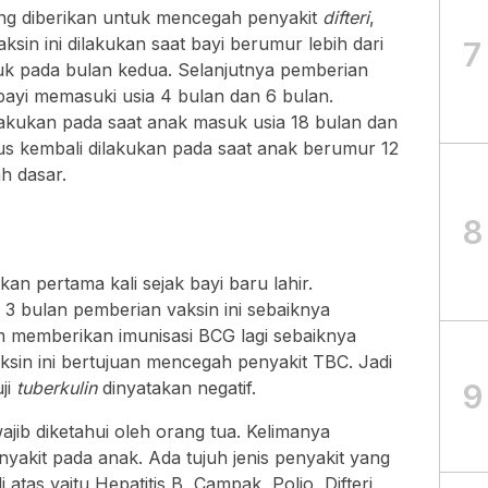
ang diberikan untuk mencegah penyakit
difteri
,
ksin ini dilakukan saat bayi berumur lebih dari
7
k pada bulan kedua. Selanjutnya pemberian
t bayi memasuki usia 4 bulan dan 6 bulan.
ilakukan pada saat anak masuk usia 18 bulan dan
arus kembali dilakukan pada saat anak berumur 12
h dasar.
8
kan pertama kali sejak bayi baru lahir.
 3 bulan pemberian vaksin ini sebaiknya
 memberikan imunisasi BCG lagi sebaiknya
ksin ini bertujuan mencegah penyakit TBC. Jadi
9
uji
tuberkulin
dinyatakan negatif.
wajib diketahui oleh orang tua. Kelimanya
kit pada anak. Ada tujuh jenis penyakit yang
 atas yaitu Hepatitis B, Campak, Polio, Difteri,