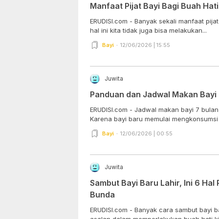
Manfaat Pijat Bayi Bagi Buah Hati
ERUDISI.com - Banyak sekali manfaat pijat 
hal ini kita tidak juga bisa melakukan...
Bayi
12/06/2026 | 15:55
Juwita
Panduan dan Jadwal Makan Bayi 
ERUDISI.com - Jadwal makan bayi 7 bulan 
Karena bayi baru memulai mengkonsumsi 
Bayi
12/06/2026 | 00:55
Juwita
Sambut Bayi Baru Lahir, Ini 6 Hal
Bunda
ERUDISI.com - Banyak cara sambut bayi bar
asalan dalam memperlakukan buah hati kita