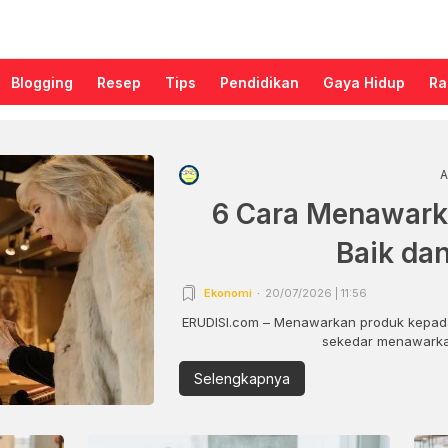
Blogging
Resep
Tips
Pendidikan
Gaya Hidup
Ra
A
6 Cara Menawark
Baik da
Ekonomi
20/07/2026 | 11:56
ERUDISI.com – Menawarkan produk kepada
sekedar menawarkan
Selengkapnya