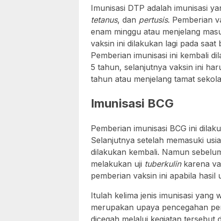
Imunisasi DTP adalah imunisasi y
tetanus
, dan
pertusis
. Pemberian va
enam minggu atau menjelang masu
vaksin ini dilakukan lagi pada saa
Pemberian imunisasi ini kembali d
5 tahun, selanjutnya vaksin ini h
tahun atau menjelang tamat sekola
Imunisasi BCG
Pemberian imunisasi BCG ini dilaku
Selanjutnya setelah memasuki usia
dilakukan kembali. Namun sebelum
melakukan uji
tuberkulin
karena va
pemberian vaksin ini apabila hasil 
Itulah kelima jenis imunisasi yang 
merupakan upaya pencegahan penya
dicegah melalui kegiatan tersebut di