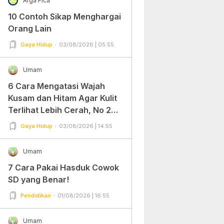
Arga Fica
10 Contoh Sikap Menghargai
Orang Lain
Gaya Hidup
03/08/2026 | 05:55
Umam
6 Cara Mengatasi Wajah
Kusam dan Hitam Agar Kulit
Terlihat Lebih Cerah, No 2
Gampang Banget dan Mudah
Gaya Hidup
03/08/2026 | 14:55
Dipraktekkan!
Umam
7 Cara Pakai Hasduk Cowok
SD yang Benar!
Pendidikan
01/08/2026 | 16:55
Umam