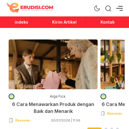
Erudisi
Temukan Jawaban dan Inspirasi
indeks
Kirim Artikel
Kontak
Arga Fica
6 Cara Menawarkan Produk dengan
6 Cara Men
Baik dan Menarik
Ekonomi
Ekonomi
20/07/2026 | 11:56