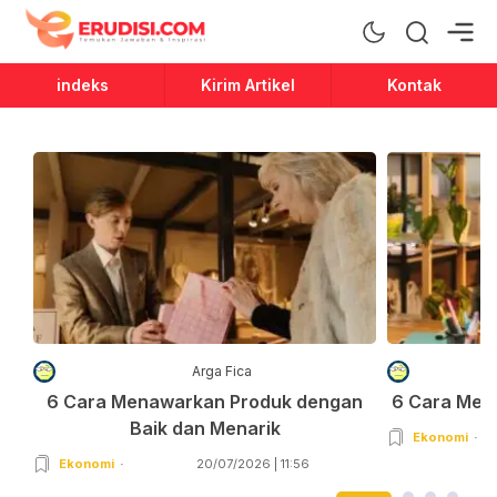
Erudisi
Temukan Jawaban dan Inspirasi
indeks
Kirim Artikel
Kontak
Arga Fica
6 Cara Menawarkan Produk dengan
6 Cara Men
Baik dan Menarik
Ekonomi
Ekonomi
20/07/2026 | 11:56