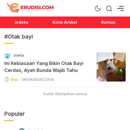
Erudisi
Temukan Jawaban dan Inspirasi
indeks
Kirim Artikel
Kontak
#Otak bayi
Juwita
Ini Kebiasaan Yang Bikin Otak Bayi
Cerdas, Ayah Bunda Wajib Tahu
Bayi
08/06/2026 | 23:55
Sudah ditampilkan semua
Populer