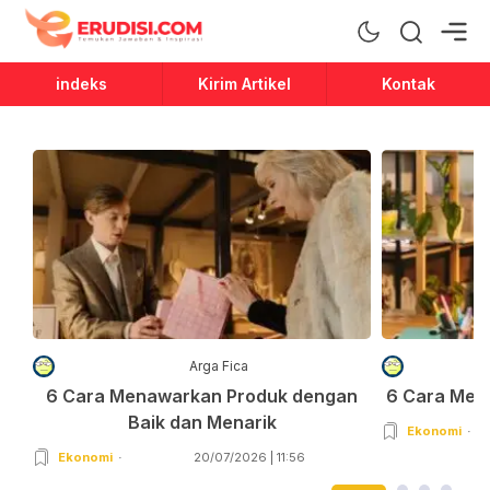
Erudisi
Temukan Jawaban dan Inspirasi
indeks
Kirim Artikel
Kontak
Arga Fica
6 Cara Menawarkan Produk dengan
6 Cara Men
Baik dan Menarik
Ekonomi
Ekonomi
20/07/2026 | 11:56