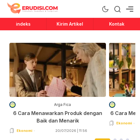
Erudisi
Temukan Jawaban dan Inspirasi
indeks
Kirim Artikel
Kontak
Arga Fica
6 Cara Menawarkan Produk dengan
6 Cara Men
Baik dan Menarik
Ekonomi
Ekonomi
20/07/2026 | 11:56