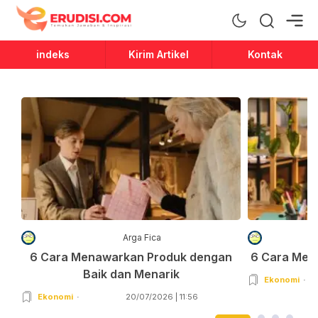
Erudisi
Temukan Jawaban dan Inspirasi
indeks
Kirim Artikel
Kontak
Arga Fica
6 Cara Menawarkan Produk dengan
6 Cara Men
Baik dan Menarik
Ekonomi
Ekonomi
20/07/2026 | 11:56