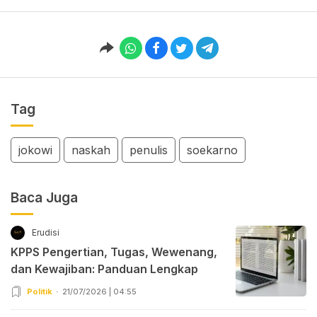
Tag
jokowi
naskah
penulis
soekarno
Baca Juga
Erudisi
KPPS Pengertian, Tugas, Wewenang,
dan Kewajiban: Panduan Lengkap
Politik
21/07/2026 | 04:55