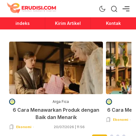
Erudisi
Temukan Jawaban dan Inspirasi
indeks
Kirim Artikel
Kontak
Arga Fica
6 Cara Menawarkan Produk dengan
6 Cara Men
Baik dan Menarik
Ekonomi
Ekonomi
20/07/2026 | 11:56