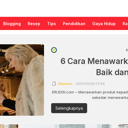
Blogging
Resep
Tips
Pendidikan
Gaya Hidup
Ra
A
6 Cara Menawark
Baik da
Ekonomi
20/07/2026 | 11:56
ERUDISI.com – Menawarkan produk kepada
sekedar menawarkan
Selengkapnya