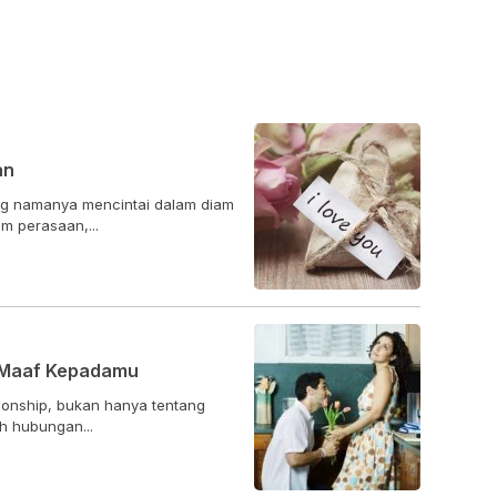
an
ng namanya mencintai dalam diam
m perasaan,...
a Maaf Kepadamu
ionship, bukan hanya tentang
h hubungan...