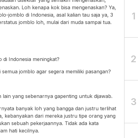
keadaan disekitar yang semakin mengenaskan,
enaskan. Loh kenapa kok bisa mengenaskan? Ya,
1
-jomblo di Indonesia, asal kalian tau saja ya, 3
erstatus jomblo loh, mulai dari muda sampai tua.
2
 di Indonesia meningkat?
 semua jomblo agar segera memiliki pasangan?
lain yang sebenarnya gapenting untuk dijawab.
3
rnyata banyak loh yang bangga dan justru terlihat
, kebanyakan dari mereka justru tipe orang yang
ukan sebuah pekerjaannya. Tidak ada kata
am hati kecilnya.