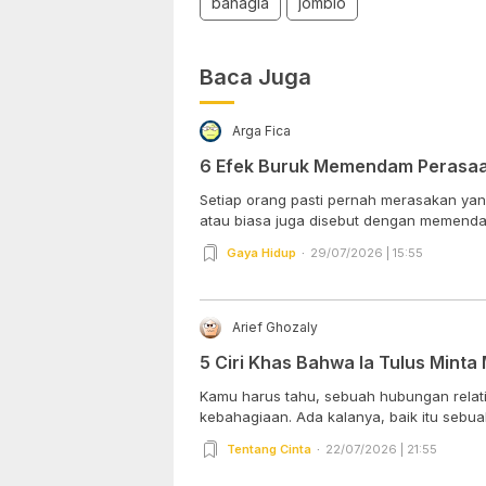
bahagia
jomblo
Baca Juga
Arga Fica
6 Efek Buruk Memendam Perasa
Setiap orang pasti pernah merasakan ya
atau biasa juga disebut dengan memenda
Gaya Hidup
29/07/2026 | 15:55
Arief Ghozaly
5 Ciri Khas Bahwa Ia Tulus Mint
Kamu harus tahu, sebuah hubungan relat
kebahagiaan. Ada kalanya, baik itu sebua
Tentang Cinta
22/07/2026 | 21:55