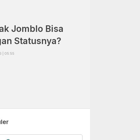
ak Jomblo Bisa
gan Statusnya?
 | 05:55
ler