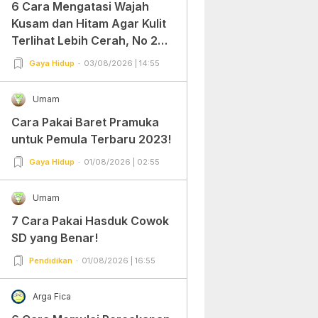
6 Cara Mengatasi Wajah
Kusam dan Hitam Agar Kulit
Terlihat Lebih Cerah, No 2
Gampang Banget dan Mudah
Gaya Hidup
03/08/2026 | 14:55
Dipraktekkan!
Umam
Cara Pakai Baret Pramuka
untuk Pemula Terbaru 2023!
Gaya Hidup
01/08/2026 | 02:55
Umam
7 Cara Pakai Hasduk Cowok
SD yang Benar!
Pendidikan
01/08/2026 | 16:55
Arga Fica