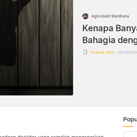
Agita Bakti Wardhana
Kenapa Bany
Bahagia den
Tentang Cinta
28/05/2026
Popu