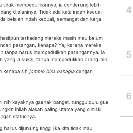
a tidak mempedulikannya, ia cenderung lebih
4
ang dijalaninya. Tidak ada kata indah kecuali
da belaian indah kecuali, semangat dan kerja
hasilpun terkadang mereka masih mau belum
encari pasangan, kenapa? Ya, karena mereka
5
ian tanpa harus mempedulikan pasangannya. Ia
 yang ia sukai, tanpa mempedulikan orang lain.
ih kenapa sih
jomblo bisa bahagia
dengan
6
i nih kayaknya gaenak banget, tunggu dulu gue
ngkin inilah alasan paling utama yang dimiliki
engan statusnya.
harus dijunjung tinggi jika kita tidak mau