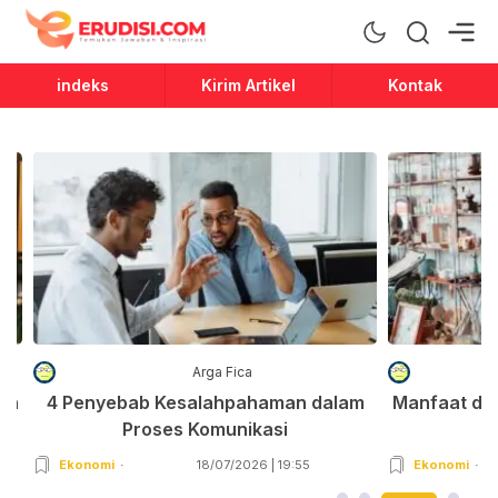
Erudisi
Temukan Jawaban dan Inspirasi
indeks
Kirim Artikel
Kontak
Arga Fica
an
4 Penyebab Kesalahpahaman dalam
Manfaat da
Proses Komunikasi
Ekonomi
18/07/2026 | 19:55
Ekonomi