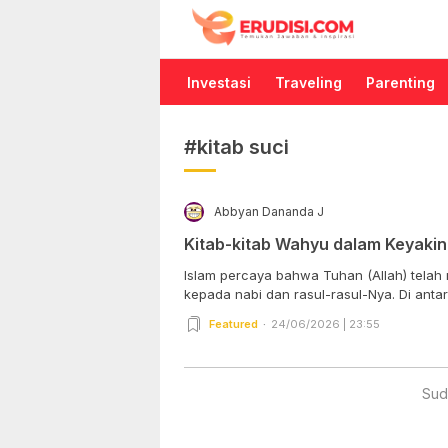
Erudisi
Temukan Jawaban dan Inspirasi
Investasi
Traveling
Parenting
#kitab suci
Abbyan Dananda J
Kitab-kitab Wahyu dalam Keyakin
Islam percaya bahwa Tuhan (Allah) telah
kepada nabi dan rasul-rasul-Nya. Di antar
Featured
24/06/2026 | 23:55
Sud