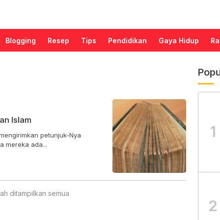
Blogging
Resep
Tips
Pendidikan
Gaya Hidup
Ra
Popu
an Islam
1
 mengirimkan petunjuk-Nya
a mereka ada...
ah ditampilkan semua
2