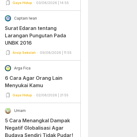
Gampang Banget dan Mudah
Gaya Hidup
03/08/2026 | 14:55
Dipraktekkan!
Captain Iwan
Surat Edaran tentang
Larangan Pungutan Pada
UNBK 2016
Arsip Sekolah
09/08/2026 | 11:55
Arga Fica
6 Cara Agar Orang Lain
Menyukai Kamu
Gaya Hidup
02/08/2026 | 21:55
Umam
5 Cara Menangkal Dampak
Negatif Globalisasi Agar
Budaya Sendiri Tidak Pudar!