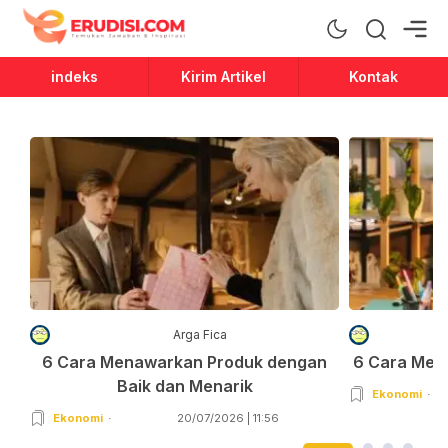
Erudisi
Temukan Jawaban dan Inspirasi
indeks
Kirim Artikel
Kontak
Arga Fica
6 Cara Menawarkan Produk dengan
6 Cara Men
Baik dan Menarik
Ekonomi
Ekonomi
20/07/2026 | 11:56